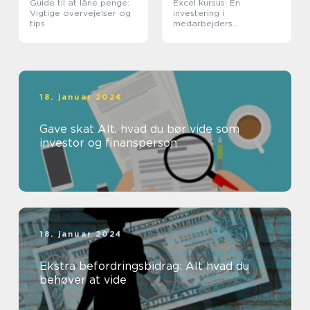
Guide til at låne penge:
Excel kursus: En
Vigtige overvejelser og
investering i
tips
medarbejders
kompetencer
18. januar 2024
Gave skat Alt, hvad du bør vide som
investor og finansperson
18. januar 2024
Ekstra befordringsbidrag: Alt hvad du
behøver at vide