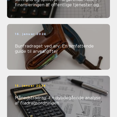
finansieringen af offentlige tjenester og
velfærdsydelser
16. januar 2024
Bunfradraget ved arv: En omfattende
guide til arveafgifter
15. januar 2024
Månedsfradrag: En dybdegående analyse
af fradragsordningen