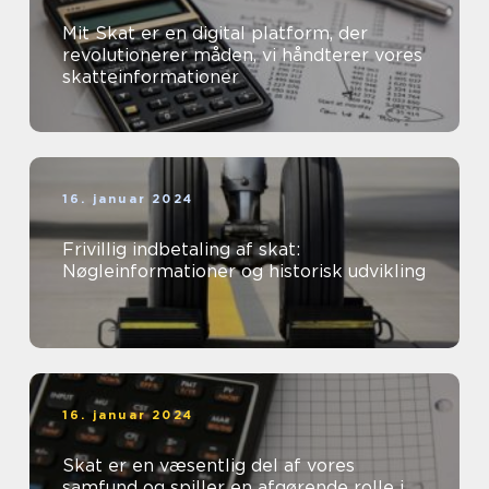
Mit Skat er en digital platform, der
revolutionerer måden, vi håndterer vores
skatteinformationer
16. januar 2024
Frivillig indbetaling af skat:
Nøgleinformationer og historisk udvikling
16. januar 2024
Skat er en væsentlig del af vores
samfund og spiller en afgørende rolle i