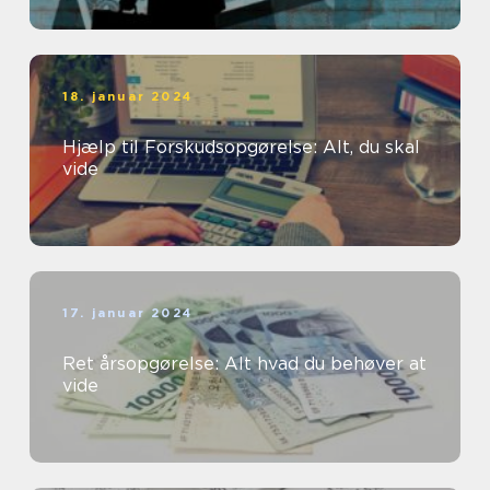
18. januar 2024
Hjælp til Forskudsopgørelse: Alt, du skal
vide
17. januar 2024
Ret årsopgørelse: Alt hvad du behøver at
vide