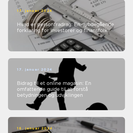
17. januar 2024
Hvad er personfradrag: En dybdegående
forklaring for investorer og finansfolk
17. januar 2024
Bidrag til et online magasin: En
omfattende guide til at forstå
betydningen og udviklingen
16. januar 2024