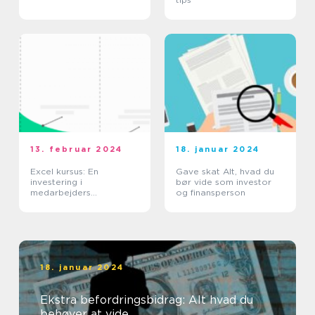
13. februar 2024
18. januar 2024
Excel kursus: En
Gave skat Alt, hvad du
investering i
bør vide som investor
medarbejders
og finansperson
kompetencer
18. januar 2024
Ekstra befordringsbidrag: Alt hvad du
behøver at vide