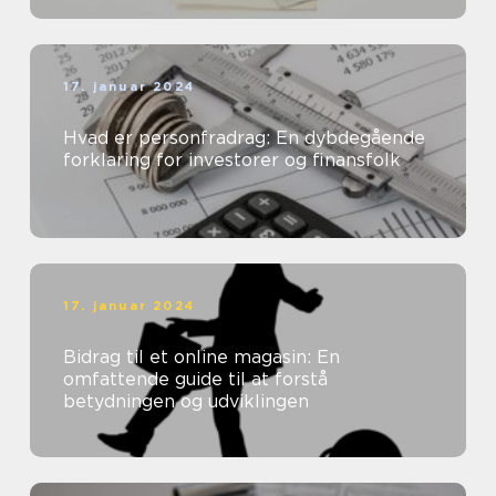
17. januar 2024
Hvad er personfradrag: En dybdegående
forklaring for investorer og finansfolk
17. januar 2024
Bidrag til et online magasin: En
omfattende guide til at forstå
betydningen og udviklingen