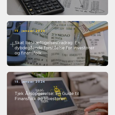
15. januar 2024
Skat beskæftigelsesfradrag: En
dybdegående forståelse for investorer
og finansfolk
15. januar 2024
Tjek Årsopgørelse: En Guide til
Finansfolk og Investorer