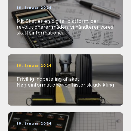
16. januar 2024
Mit Skat er en digital platform, der
revolutionerer måden, vi håndterer vores
skatteinformationer
16. januar 2024
Frivillig indbetaling af skat:
Nøgleinformationer og historisk udvikling
16. januar 2024