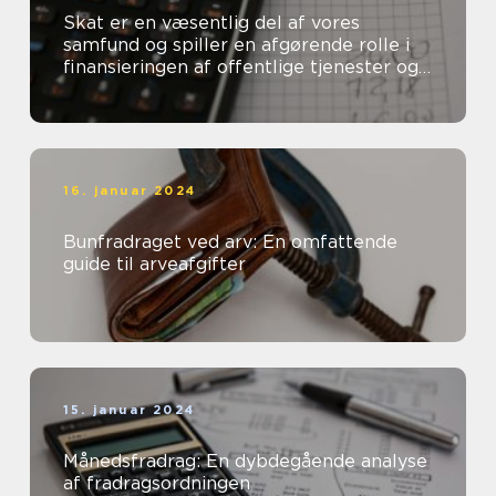
Skat er en væsentlig del af vores
samfund og spiller en afgørende rolle i
finansieringen af offentlige tjenester og
velfærdsydelser
16. januar 2024
Bunfradraget ved arv: En omfattende
guide til arveafgifter
15. januar 2024
Månedsfradrag: En dybdegående analyse
af fradragsordningen