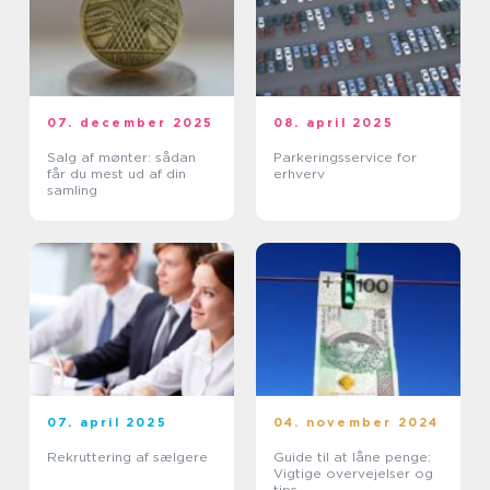
07. december 2025
08. april 2025
Salg af mønter: sådan
Parkeringsservice for
får du mest ud af din
erhverv
samling
07. april 2025
04. november 2024
Rekruttering af sælgere
Guide til at låne penge:
Vigtige overvejelser og
tips