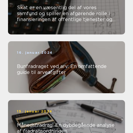
Skat er en væsentlig del af vores
samfund og spiller en afgørende rolle i
finansieringen af offentlige tjenester og
velfærdsydelser
16. januar 2024
Bunfradraget ved arv: En omfattende
guide til arveafgifter
15. januar 2024
Månedsfradrag: En dybdegående analyse
af fradragsordningen