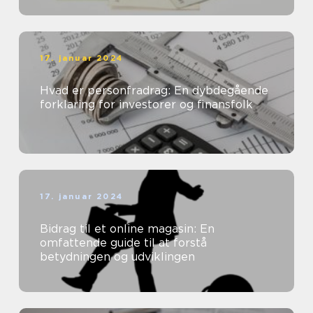
17. januar 2024
Hvad er personfradrag: En dybdegående
forklaring for investorer og finansfolk
17. januar 2024
Bidrag til et online magasin: En
omfattende guide til at forstå
betydningen og udviklingen