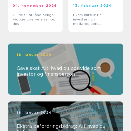
04. november 2024
13. februar 2024
Guide til at låne penge:
Excel kursus: En
Vigtige overvejelser og
investering i
tips
medarbejders
kompetencer
18. januar 2024
Gave skat Alt, hvad du bør vide som
investor og finansperson
18. januar 2024
Ekstra befordringsbidrag: Alt hvad du