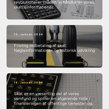
revolutionerer måden, vi håndterer vores
skatteinformationer
16. januar 2024
Frivillig indbetaling af skat:
Nøgleinformationer og historisk udvikling
16. januar 2024
Skat er en væsentlig del af vores
samfund og spiller en afgørende rolle i
finansieringen af offentlige tjenester og
velfærdsydelser