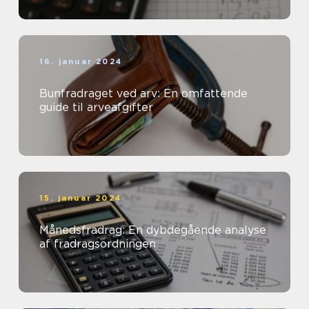
16. januar 2024
Bunfradraget ved arv: En omfattende
guide til arveafgifter
15. januar 2024
Månedsfradrag: En dybdegående analyse
af fradragsordningen