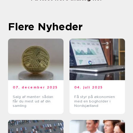
Flere Nyheder
07. december 2025
04. juli 2025
Salg af mønter: sådan
Få styr på økonomien
får du mest ud af din
med en bogholder i
samling
Nordsjælland