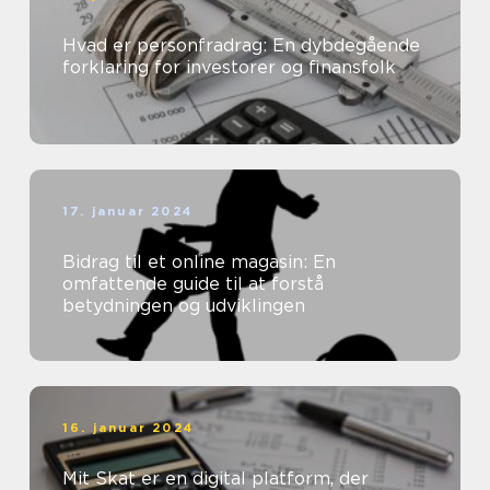
Hvad er personfradrag: En dybdegående
forklaring for investorer og finansfolk
17. januar 2024
Bidrag til et online magasin: En
omfattende guide til at forstå
betydningen og udviklingen
16. januar 2024
Mit Skat er en digital platform, der