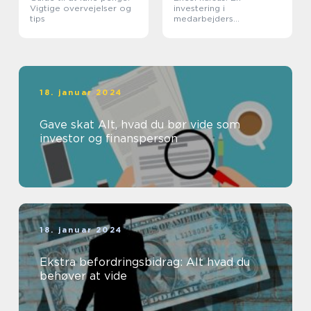
Vigtige overvejelser og
investering i
tips
medarbejders
kompetencer
18. januar 2024
Gave skat Alt, hvad du bør vide som
investor og finansperson
18. januar 2024
Ekstra befordringsbidrag: Alt hvad du
behøver at vide