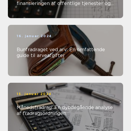
finansieringen af offentlige tjenester og
velfærdsydelser
16. januar 2024
Bunfradraget ved arv: En omfattende
guide til arveafgifter
15. januar 2024
Månedsfradrag: En dybdegående analyse
af fradragsordningen