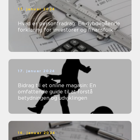
17. januar 2024
Hvad er personfradrag: En dybdegående
forklaring for investorer og finansfolk
17. januar 2024
Bidrag til et online magasin: En
omfattende guide til at forstå
betydningen og udviklingen
16. januar 2024