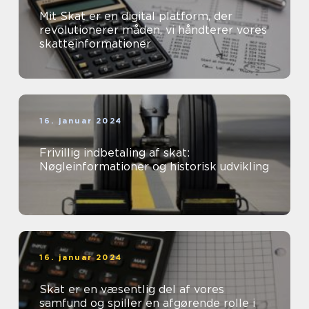
Mit Skat er en digital platform, der
revolutionerer måden, vi håndterer vores
skatteinformationer
16. januar 2024
Frivillig indbetaling af skat:
Nøgleinformationer og historisk udvikling
16. januar 2024
Skat er en væsentlig del af vores
samfund og spiller en afgørende rolle i