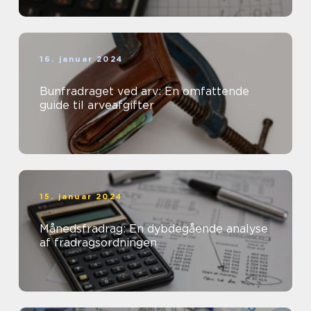
16. januar 2024
Bunfradraget ved arv: En omfattende
guide til arveafgifter
15. januar 2024
Månedsfradrag: En dybdegående analyse
af fradragsordningen