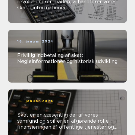
revolutionerer måden, vi håndterer vores
skatteinformationer
16. januar 2024
Frivillig indbetaling af skat:
Nøgleinformationer og historisk udvikling
16. januar 2024
Skat er en væsentlig del af vores
samfund og spiller en afgørende rolle i
finansieringen af offentlige tjenester og
velfærdsydelser