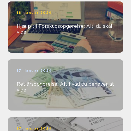
18. januar 2024
Hjælp til Forskudsopgørelse: Alt, du skal
vide
17. januar 2024
Ret årsopgørelse: Alt hvad du behøver at
vide
17. januar 2024