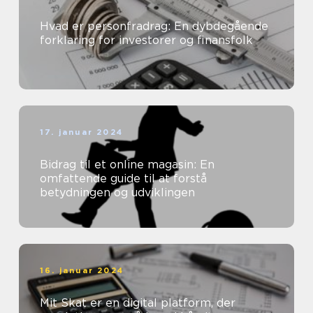
Hvad er personfradrag: En dybdegående
forklaring for investorer og finansfolk
17. januar 2024
Bidrag til et online magasin: En
omfattende guide til at forstå
betydningen og udviklingen
16. januar 2024
Mit Skat er en digital platform, der