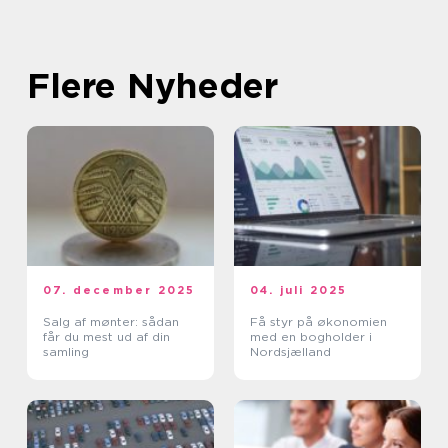
Flere Nyheder
07. december 2025
04. juli 2025
Salg af mønter: sådan
Få styr på økonomien
får du mest ud af din
med en bogholder i
samling
Nordsjælland