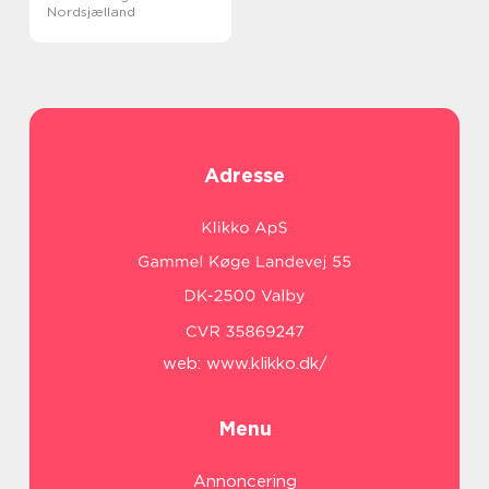
Nordsjælland
Adresse
web:
www.klikko.dk/
Menu
Annoncering