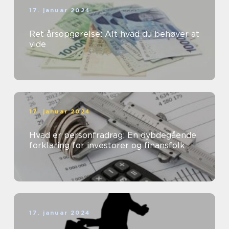
17. januar 2024
Ret årsopgørelse: Alt hvad du behøver at
vide
17. januar 2024
Hvad er personfradrag: En dybdegående
forklaring for investorer og finansfolk
17. januar 2024