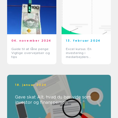
04. november 2024
13. februar 2024
Guide til at låne penge:
Excel kursus: En
Vigtige overvejelser og
investering i
tips
medarbejders
kompetencer
18. januar 2024
Gave skat Alt, hvad du bør vide som
investor og finansperson