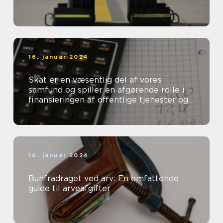
16. januar 2024
Skat er en væsentlig del af vores
samfund og spiller en afgørende rolle i
finansieringen af offentlige tjenester og
velfærdsydelser
16. januar 2024
Bunfradraget ved arv: En omfattende
guide til arveafgifter