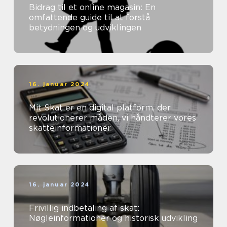
Bidrag til et online magasin: En
omfattende guide til at forstå
betydningen og udviklingen
16. januar 2024
Mit Skat er en digital platform, der
revolutionerer måden, vi håndterer vores
skatteinformationer
16. januar 2024
Frivillig indbetaling af skat:
Nøgleinformationer og historisk udvikling