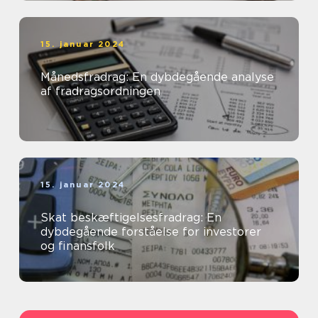
15. januar 2024
Månedsfradrag: En dybdegående analyse
af fradragsordningen
15. januar 2024
Skat beskæftigelsesfradrag: En
dybdegående forståelse for investorer
og finansfolk