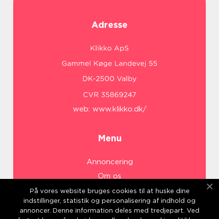
Adresse
web:
www.klikko.dk/
Menu
Annoncering
Om os
Cookies
På vores website bruges cookies til at huske dine
indstillinger, statistik og personalisering af indhold og
Kontakt os
annoncer. Denne information deles med tredjepart. Ved
Sitemap