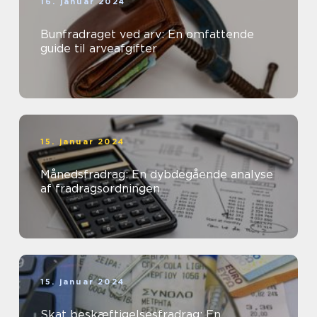
16. januar 2024
Bunfradraget ved arv: En omfattende
guide til arveafgifter
15. januar 2024
Månedsfradrag: En dybdegående analyse
af fradragsordningen
15. januar 2024
Skat beskæftigelsesfradrag: En