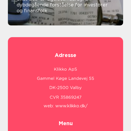
dybdegående forståelse for investorer
og finansfolk
Adresse
web:
www.klikko.dk/
Menu