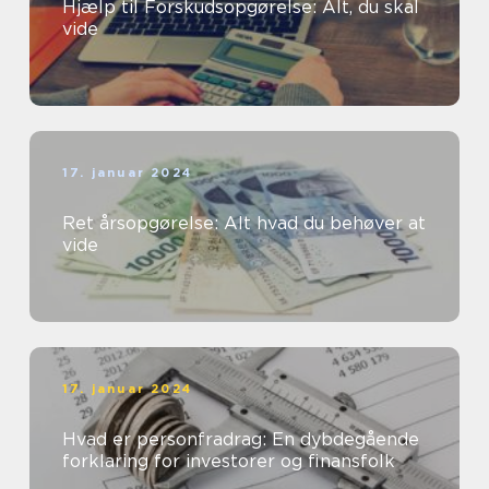
Hjælp til Forskudsopgørelse: Alt, du skal
vide
17. januar 2024
Ret årsopgørelse: Alt hvad du behøver at
vide
17. januar 2024
Hvad er personfradrag: En dybdegående
forklaring for investorer og finansfolk